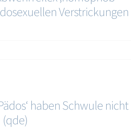
ädosexuellen Verstrickungen
 „‚Pädos‘ haben Schwule nicht
“ (qde)