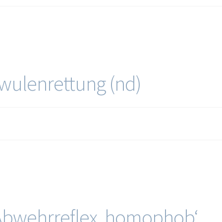
n
wulenrettung (nd)
 „Abwehrreflex ‚homophob‘