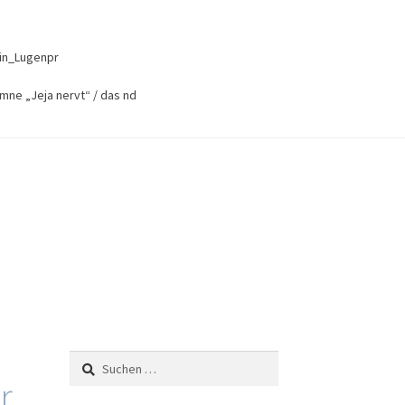
in_Lugenpr
mne „Jeja nervt“ / das nd
Suchen
nach:
r