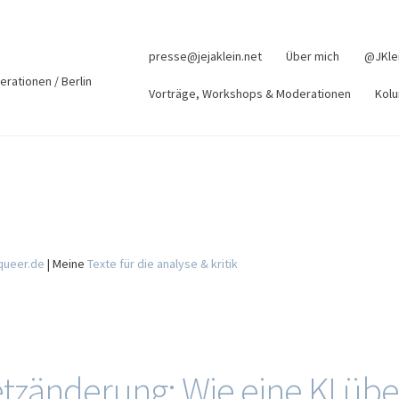
presse@jejaklein.net
Über mich
@JKle
erationen / Berlin
Vorträge, Workshops & Moderationen
Kolu
 queer.de
| Meine
Texte für die analyse & kritik
etzänderung: Wie eine KI übe