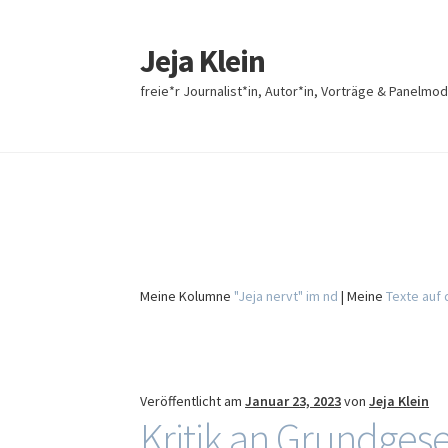
Jeja Klein
Zur
Zum
Navigation
Inhalt
freie*r Journalist*in, Autor*in, Vorträge & Panelmod
springen
springen
Meine Kolumne
"Jeja nervt" im nd
| Meine
Texte auf
Veröffentlicht am
Januar 23, 2023
von
Jeja Klein
Kritik an Grundges